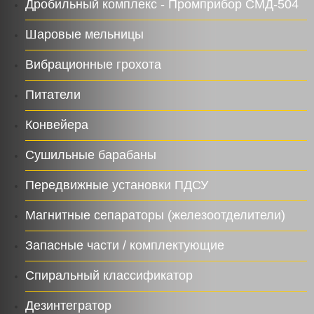
Дробильный комплекс - Промприбор СМД-504
Шаровые мельницы
Вибрационные грохота
Питатели
Конвейера
Сушильные барабаны
Передвижные установки ПДСУ
Магнитные сепараторы (железоотделители)
Запасные части / комплектующие
Спиральный классификатор
Дезинтегратор