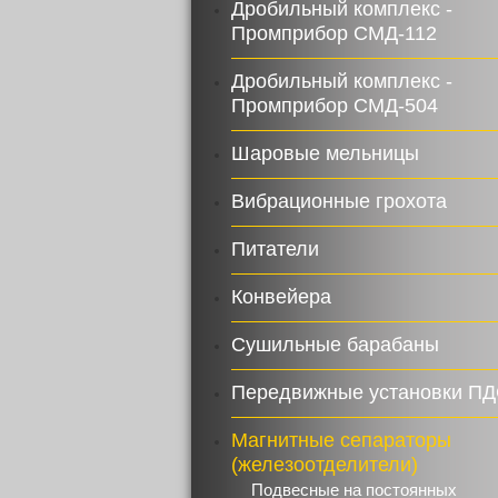
Дробильный комплекс -
Промприбор СМД-112
Дробильный комплекс -
Промприбор СМД-504
Шаровые мельницы
Вибрационные грохота
Питатели
Конвейера
Сушильные барабаны
Передвижные установки П
Магнитные сепараторы
(железоотделители)
Подвесные на постоянных