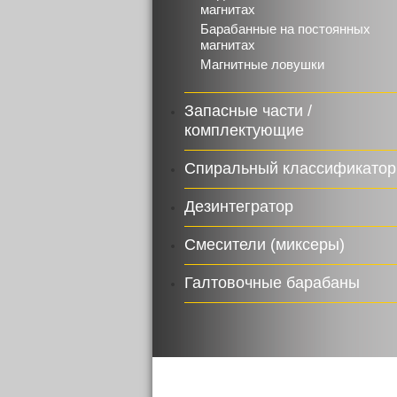
магнитах
Барабанные на постоянных
магнитах
Магнитные ловушки
Запасные части /
комплектующие
Спиральный классификатор
Дезинтегратор
Смесители (миксеры)
Галтовочные барабаны