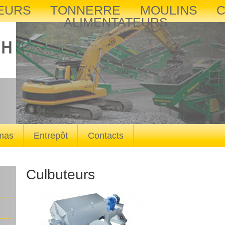
EURS
TONNERRE
MOULINS
ALIMENTATEURS
mas
Entrepôt
Contacts
Culbuteurs