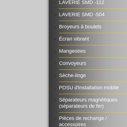
LAVERIE SМD -112
LAVERIE SМD -504
Broyeurs à boulets
Écran vibrant
Mangeoires
Convoyeurs
Sèche-linge
PDSU d'installation mobile
Séparateurs magnétiques
(séparateurs de fer)
Pièces de rechange /
accessoires