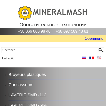
Обогатительные технологии
+38 066 866 98 46
+38 097 589 48 81
Openmenu
Entrepôt
Broyeurs plastiques
Concasseurs
LAVERIE SМD -112
LAVERIE SМD -504